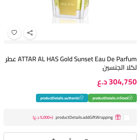
ATTAR AL HAS Gold Sunset Eau De Parfum عطر
لكلا الجنسين
304,750 د.ع
productDetails.authentic
productDetails.inStock
productDetails.addGiftWrapping
(+5,000 د.ع)