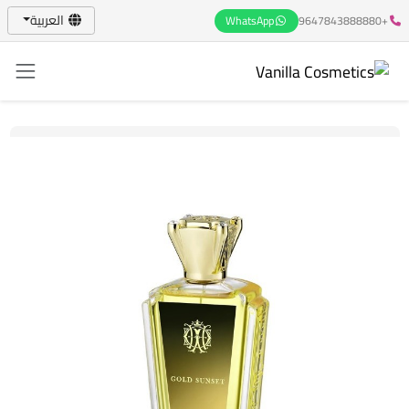
العربية
WhatsApp
+9647843888880