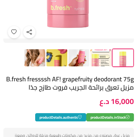
B.fresh fressssh AF! grapefruity deodorant 75g
مزيل تعرق برائحة الجريب فروت طازج جدًا
16,000 د.ع
productDetails.authentic
productDetails.inStock
مزيل عرق مصنوع من مزيج من مكونات طبيعية مزيلة للروائح، ومعزز