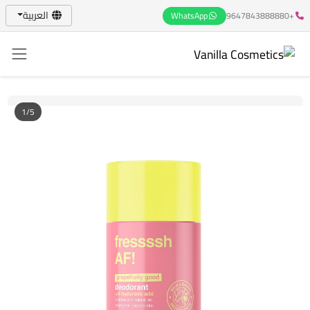
العربية
WhatsApp
+9647843888880
1/5