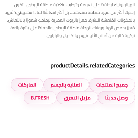
الهيالورونيك ليحافظ على نعومة وترطيب وتغذية منطقة الإبطين، لتكون
إبطيك أكثر من مجرد منطقة منتعشة... بل أكثر انتعاشًا! لماذا ستحبينني؟ مُزود
بالمكونات المُنعشة للبشرة. مُعزز بالزيوت العطرية ليمنحكِ شعورًا بالانتعاش.
مُعزز بحمض الهيالورونيك لتهدئة منطقة الإبطين والحفاظ على بشرة رائعة.
تركيبة خالية من أملاح الألومنيوم والكحول والبارابين.
productDetails.relatedCategories
جميع المنتجات
العناية بالجسم
الماركات
وصل حديثا
مزيل التعرق
B.FRESH