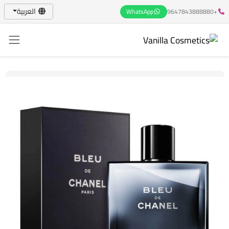
العربية
WhatsApp
+9647843888880