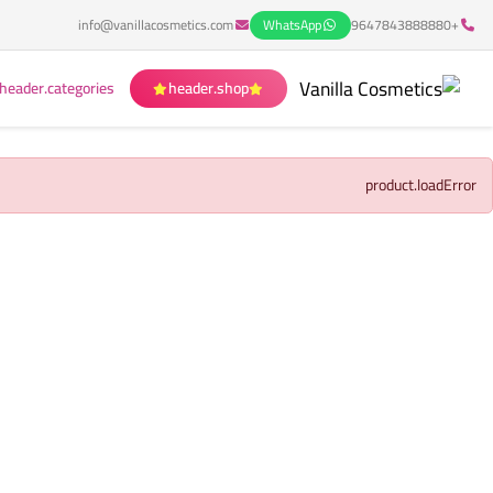
info@vanillacosmetics.com
WhatsApp
+9647843888880
header.categories
header.shop
product.loadError