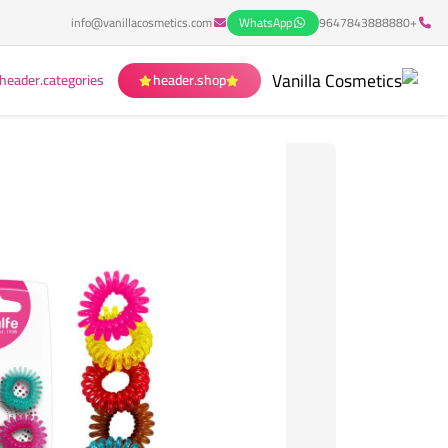
info@vanillacosmetics.com
WhatsApp
+9647843888880
header.categories
header.shop