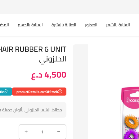
العناية بالشعر
العطور
العناية بالبشرة
العناية بالجسم
المكي
الحلزوني
4,500 د.ع
tic
productDetails.outOfStock
مطاط الشعر الحلزوني بألوان جميلة 