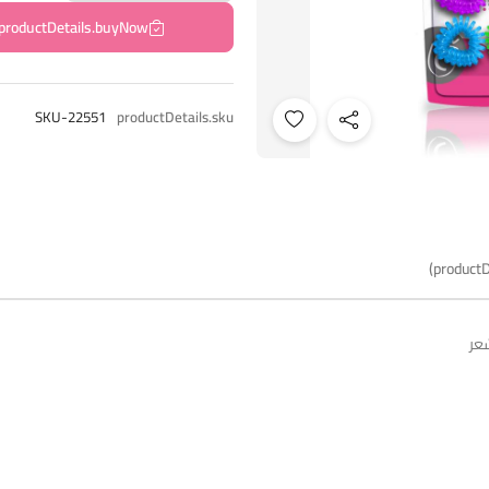
productDetails.buyNow
SKU-22551
productDetails.sku
productD
عر