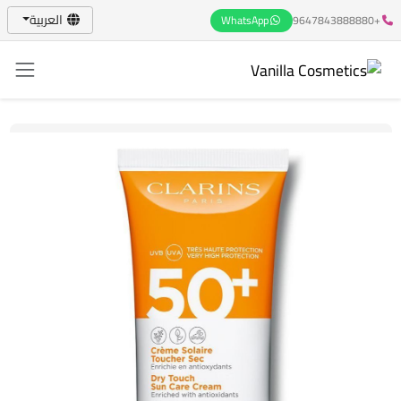
العربية
WhatsApp
+9647843888880