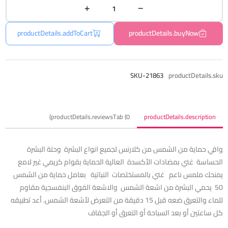
productDetails.addToCart
productDetails.buyNow
SKU-21863
productDetails.sku
productDetails.reviewsTab (0)
productDetails.description
واقي حماية من الشمس من كلارنس لجميع انواع البشرة وحتة البشرة
الحساسة غني بمضادات الأكسدة العالية الحماية بقوام كريمي غير لامع
يمنحك ملمس ناعم غني بالمستخلصات النباتية بعامل حماية من الشمس
50 يحمي البشرة من اشعة الشمس والاشعة الفوق البنفسجية مقاوم
للماء والتعرق ضعه قبل 15 دقيقة من التعرض لأشعة الشمس. أعد تطبيقه
كل ساعتين أو بعد السباحة أو التعرق أو الجفاف