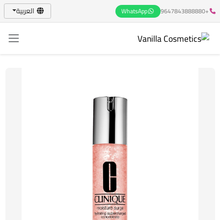
العربية
WhatsApp
+9647843888880