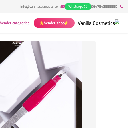
info@vanillacosmetics.com
WhatsApp
+9647843888880
header.categories
header.shop