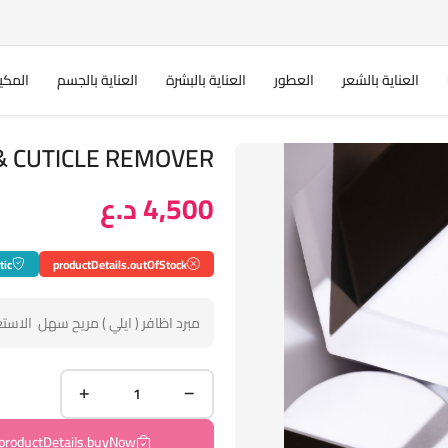
العناية بالشعر
العطور
العناية بالبشرة
العناية بالجسم
المكي
NAIL FILE & CUTICLE REMOVER
4,500 د.ع
tic
productDetails.outOfStock
مبرد اظافر ( ايلي ) مريح سهل الاست
productDetails.buyNow