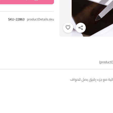
SKU-22863
productDetails.sku
productD
عالية مع جزء رقيق يصل للحواف