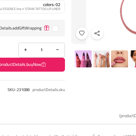
colors: 02
ESSENCE line n' STAIN! TATTOO LIP LINER اسنس محدد الشفاه - 02
Details.addGiftWrapping
productDetails.buyNow
SKU-231088
productDetails.sku
productD