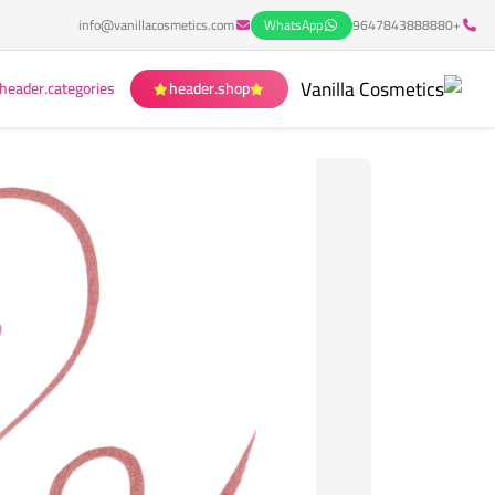
info@vanillacosmetics.com
WhatsApp
+9647843888880
header.categories
header.shop