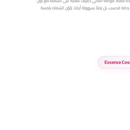
اه السائل بلون يمكنكِ تطبيقه بلمسة واحدة فقط. قوامه المائي خفيف للغاية على الشفاه مع لون
بدقة فحسب، بل يُملأ بسهولة أيضًا. يُلوّن الشفاه بلمسة
Essence Cos