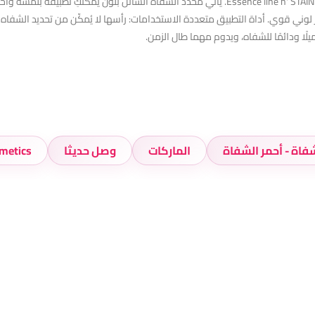
ارسمي خطوطًا دقيقة مع محدد الشفاه Essence line n' STAIN! TATTOO LIP LINER. يأتي محدد الشف
ر لوني قوي. أداة التطبيق متعددة الاستخدامات: رأسها لا يُمكّن من تحديد الشفاه 
يلًا ودائمًا للشفاه، ويدوم مهما طال الزمن.
فاة - أحمر الشفاة
الماركات
وصل حديثا
metics