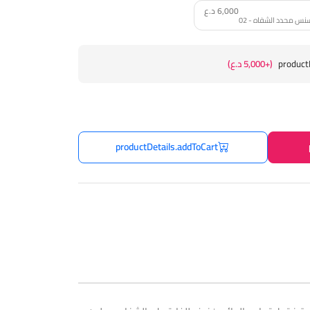
6,000 د.ع
product
(+5,000 د.ع)
productDetails.addToCart