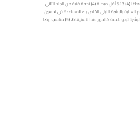
طوال الليل، لذلك تستيقظ كل صباح على مظهر أكثر نضارة وأكثر تعافيًا. في ليلة واحدة فقط، تبدو البشرة: أكثر سلاسة بنسبة 13% (4) 28% أكثر إشعاعًا (4) 13% أقل مبطنة (4) تحفة فنية من الجلد الثاني
ام العناية بالبشرة الليلي الخاص بك للمساعدة في تحسين
التعافي المرئي لعلامات التقدم في السن. 91% قلن أنه يغطي البشرة بالرطوبة. (6) 90% قالوا أنه يذوب في الجلد عند ملامسته. (7) 95% قلن أن البشرة تبدو ناعمة كالحرير عند الاستيقاظ. (5) مناسب ايضا