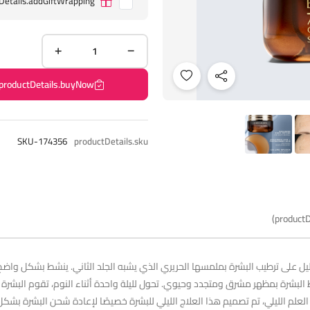
Details.addGiftWrapping
productDetails.buyNow
SKU-174356
productDetails.sku
productD
الليل على ترطيب البشرة بملمسها الحريري الذي يشبه الجلد الثاني. ينشط بشكل واض
البشرة بمظهر مشرق ومتجدد وحيوي. تحول لليلة واحدة أثناء النوم، تقوم البشرة
عافي من هجمات الشيخوخة. بناءً على 40 عامًا من العلم الليلي، تم تصميم هذا العلاج الليلي للبشرة خصيصًا 