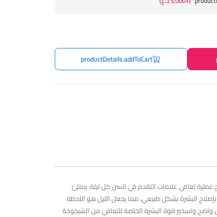
product
(+5,000 د.ع)
productDetails.addToCart
ح عملية تعافي علامات التقدم في السن كل ليلة: يمتلئ
 بإصلاح البشرة بشكل طبيعي، مما يجعل الليل هو اللحظة
لإعادة شحن البشرة بشكل واضح وتسخير قوة البشرة الخاصة للتعافي من الشيخوخة