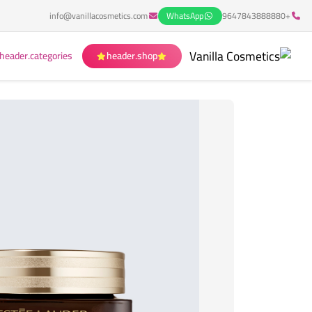
info@vanillacosmetics.com
WhatsApp
+9647843888880
header.categories
header.shop