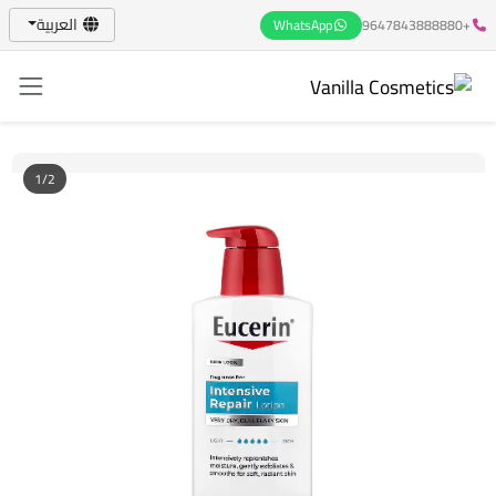
العربية
WhatsApp
+9647843888880
1/2