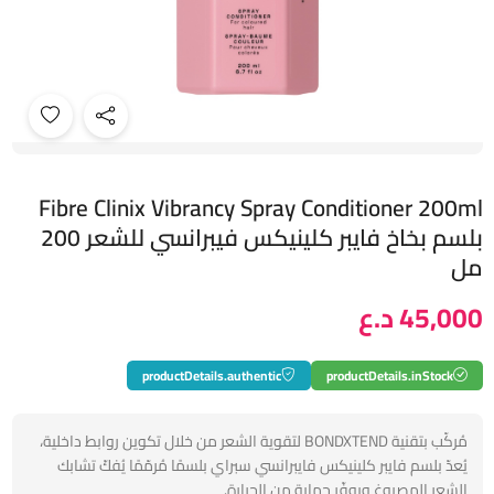
Fibre Clinix Vibrancy Spray Conditioner 200ml
بلسم بخاخ فايبر كلينيكس فيبرانسي للشعر 200
مل
45,000 د.ع
productDetails.authentic
productDetails.inStock
مُركّب بتقنية BONDXTEND لتقوية الشعر من خلال تكوين روابط داخلية،
يُعدّ بلسم فايبر كلينيكس فايبرانسي سبراي بلسمًا مُرمّمًا يُفكّ تشابك
الشعر المصبوغ ويوفّر حماية من الحرارة.