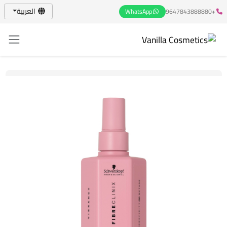
العربية
WhatsApp
+9647843888880