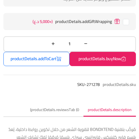
productDetails.addGiftWrapping
(+5,000 د.ع)
productDetails.addToCart
productDetails.buyNow
SKU-271278
productDetails.sku
productDetails.reviewsTab (0)
productDetails.description
مُركّب بتقنية BONDXTEND لتقوية الشعر من خلال تكوين روابط داخلية، يُعدّ
بلسم فايبر كلينيكس فايبرانسي سبراي بلسمًا مُرمّمًا يُفكّ تشابك الشعر