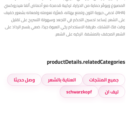
المصبوغ ويوفّر حماية من الحرارة. تركيبة مُدمجة مع أحماض ألفا هيدروكسي
(AHA)، تحمي حيوية اللون وتمنع بهتانه، مُعزّزة نعومته ولمعانه بشعور خفيف
على الشعر. يُساعد تحسين التحكم في التجعد وسهولة التسريح على تقليل
وقت فكّ التشابك. طريقة الاستخدام رجّي العبوة جيدًا. ضعي بلسم الرذاذ على
الشعر المجفف بالمنشفة. اتركيه على الشعر.
productDetails.relatedCategories
جميع المنتجات
العناية بالشعر
وصل حديثا
ليف ان
schwarzkopf