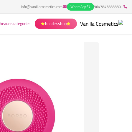
info@vanillacosmetics.com
WhatsApp
+9647843888880
header.categories
header.shop