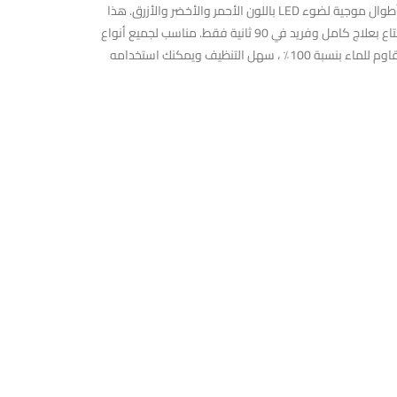
وتنشيطها. Thermo-Therapy ، FOREO UFO™ mini يعالج بشرتك بضوء LED. يتميز هذا الجهاز بثلاث علاجات للوجه مستهدفة ، وهو يوفر لبشرتك أطوال موجية لضوء LED باللون الأحمر والأخضر والأزرق. هذا
العلاج بالضوء المذهل يجدد بشرتك بشكل واضح ، والعلاج بعد العلاج ، وخالي من الأشعة فوق البنفسجية وغير مؤلم. يتيح لك هذا الجهاز الاستمتاع بعلاج كامل وفريد في 90 ثانية فقط. مناسب لجميع أنواع
البشرة (حتى تلك التي لديها حساسية للضوء) ، FOREO UFO™ mini مصنوعة من سيليكون فائق النظافة وناعم. قابل لإعادة الشحن عبر USB ومقاوم للماء بنسبة 100٪ ، سهل التنظيف ويمكنك استخدامه