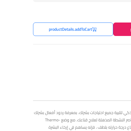
productDetails.addToCart
 ذكي لتلبية جميع احتياجات بشرتك. بمعرفة ردود أفعال بشرتك
الطبيعية للحرارة ، تعمل Hyper-Infusion Technology جنبًا إلى جنب مع نبضات T-Sonic pulsations المميزة من FOREO لتعزيز امتصاص جميع العناصر النشطة المذهلة لعلاج قناعك. مع وضع Thermo-
تفاع درجة حرارته بلطف ، فإنه يساهم في إرخاء البشرة