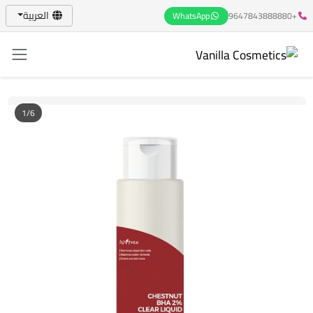
العربية
WhatsApp
+9647843888880
1/6