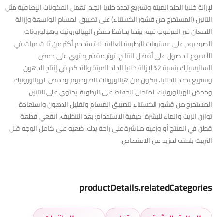
لإزالة خلايا الجلد الميتة وتسريع تجدد خلايا الجلد. تعمل المكونات الإضافية مثل
التانين (المستخرج من قشور الكستناء) على تضييق المسام الواسعة وإزالة
اللمعان غير المرغوب فيه، بينما يحافظ حمض الهيالورونيك وهيالورونات
الصوديوم على مستويات الرطوبة العالية. لا تستخدم أكثر من ثلاث مرات في
الأسبوع للحصول على أفضل النتائج. تونر مقشر يحتوي على حمض
الساليسيليك بنسبة 2% لإزالة خلايا الجلد الميتة والتحكم في إنتاج الدهون
وتسريع تجدد الخلايا. يتكون من هيالورونات الصوديوم وحمض الهيالورونيك
وحمض الهيالورونيك المتحلل للحفاظ على الرطوبة. يحتوي على التانين
المستخرج من قشور الكستناء لتضييق المسام وتقليل الدهون واستعادة
توازن الزيت والماء للبشرة. كيفية الاستخدام: بعد التنظيف، انقعي قطعة
قطن في المنتج أو وزعيه مباشرة على راحة يدك. ضعيه على كامل الوجه قبل
التربيت بلطف لمزيد من الامتصاص.
productDetails.relatedCategories