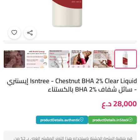
Isntree - Chestnut BHA 2% Clear Liquid إيسنتري
- سائل شفاف BHA 2% بالكستناء
28,000 د.ع
productDetails.authentic
productDetails.inStock
قم بتنقية البشرة الخشنة باستخدام هذا التونر المقشر الغني بـ 2% من