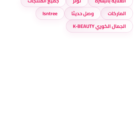
العناية بالبشرة
تونر
جميع المنتجات
الماركات
وصل حديثا
Isntree
الجمال الكوري K-BEAUTY