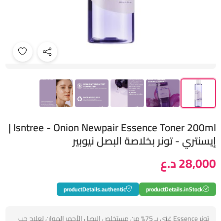
Isntree - Onion Newpair Essence Toner 200ml |
إيسنتري - تونر بخلاصة البصل نيوبير
28,000 د.ع
productDetails.authentic
productDetails.inStock
تونر Essence غني بـ 75% من مستخلص البصل الأحمر الموان لعلاج حب