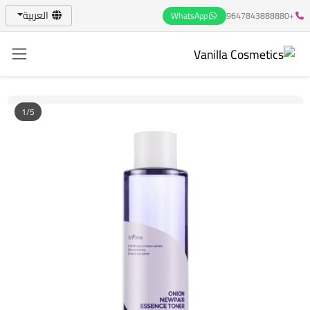
العربية
WhatsApp
+9647843888880
1/5