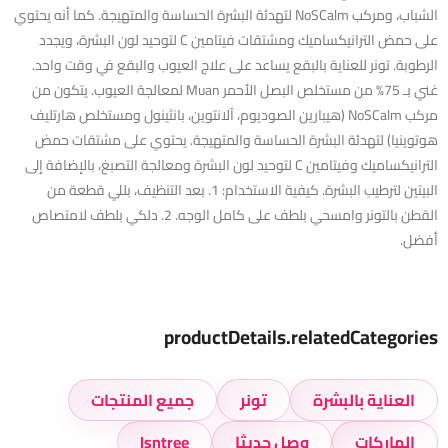
الشباب، ومركب NoSCalm لتهدئة البشرة الحساسة والمتهيجة. كما أنه يحتوي
على حمض الترانيكساميك ومشتقات فيتامين C لتوحيد لون البشرة، ويجدد
الرطوبة. تونر للعناية بالبقع يساعد على علاج العيوب والبقع في وقت واحد.
غني بـ 75% من مستخلص البصل الأحمر Muan لمعالجة العيوب. يتكون من
مركب NoSCalm (هيبارين الصوديوم، آلانتوين، بانثينول ومستخلص هارتليف
هوتوينيا) لتهدئة البشرة الحساسة والمتهيجة. يحتوي على مشتقات حمض
الترانيكساميك وفيتامين C لتوحيد لون البشرة ومعالجة التصبغ، بالإضافة إلى
البيتين لترطيب البشرة. كيفية الاستخدام: 1. بعد التنظيف، بللي قطعة من
القطن بالتونر وامسحي بلطف على كامل الوجه. 2. دلكي بلطف لامتصاص
أفضل.
productDetails.relatedCategories
العناية بالبشرة
تونر
جميع المنتجات
الماركات
وصل حديثا
Isntree