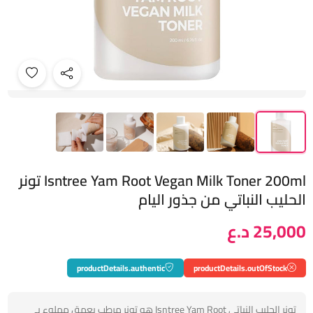
Isntree Yam Root Vegan Milk Toner 200ml تونر
الحليب النباتي من جذور اليام
25,000 د.ع
productDetails.authentic
productDetails.outOfStock
تونر الحليب النباتي Isntree Yam Root هو تونر مرطب بعمق مملوء بـ