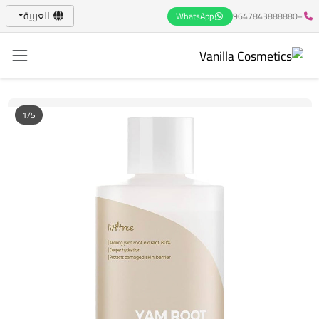
العربية
WhatsApp
+9647843888880
1/5