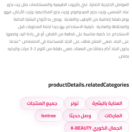
العوامل الخارجية الضارة. غني بالزيوت الطبيعية والمستخلصات مثل زيت بذور
عباد الشمس، وزيت بذور الميدوفوم، وزيت بذور المكاديميا، وزيت الأرغان، فهو
يوفر طبقة إضافية من الترطيب والتغذية. يوصى به لأنواع البشرة الجافة
والمختلطة والعادية. كيفية الاستخدام: يهز جيدا لخلط المحتويات قبل
الاستخدام. خذ كمية مناسبة على قطعة من القطن، أو في راحة اليد، وضعها
على الجلد. ضعي المنتج بلطف على الجلد للمساعدة في الامتصاص. *عندما
يكون الجلد أكثر جفافًا من المعتاد، ضعي طبقة من التونر 2-3 مرات واتركيه
يمتص.
productDetails.relatedCategories
العناية بالبشرة
تونر
جميع المنتجات
الماركات
وصل حديثا
Isntree
الجمال الكوري K-BEAUTY