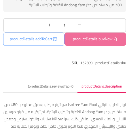
80٪ من مستخلص جذر Andong Yam لتغذية وترطيب البشرة
productDetails.addToCart
productDetails.buyNow
SKU-152309
productDetails.sku
productDetails.reviewsTab (0)
productDetails.description
تونر الحليب النباتي Isntree Yam Root هو تونر مرطب بعمق مملوء بـ 80٪ من
مستخلص جذر Andong Yam لتغذية وترطيب البشرة. تم تركيبه من فيتو موسين
النباتي والماء الدهني، بما في ذلك سيراميد NP ستيرات والكوليسترول وحمض
دهني والليسيثين المهدرج، هذا التونر يقوي حاجز الجلد، ويوفر الحماية ضد