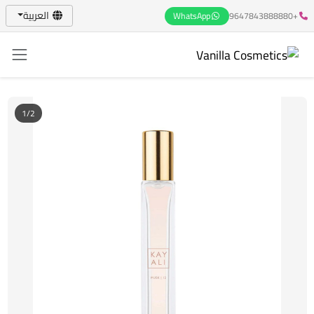
العربية
WhatsApp
+9647843888880
1/2