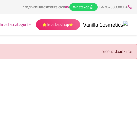
info@vanillacosmetics.com
WhatsApp
+9647843888880
header.categories
header.shop
product.loadError