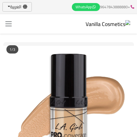
العربية
WhatsApp
+9647843888880
1/3