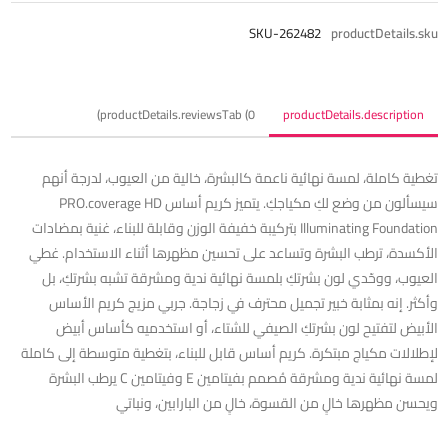
SKU-262482
productDetails.sku
productDetails.reviewsTab (0)
productDetails.description
تغطية كاملة، لمسة نهائية ناعمة كالبشرة، خالية من العيوب، لدرجة أنهم
سيسألون من وضع لكِ مكياجكِ. يتميز كريم أساس PRO.coverage HD
Illuminating Foundation بتركيبة خفيفة الوزن وقابلة للبناء، غنية بمضادات
الأكسدة، ترطب البشرة وتساعد على تحسين مظهرها أثناء الاستخدام. غطي
العيوب، ووحّدي لون بشرتكِ بلمسة نهائية ندية ومشرقة تشبه بشرتكِ، بل
وأكثر. إنه بمثابة خبير تجميل محترف في زجاجة. جربي مزيج كريم الأساس
الأبيض لتفتيح لون بشرتكِ الصيفي للشتاء، أو استخدميه كأساس أبيض
لإطلالات مكياج مبتكرة. كريم أساس قابل للبناء، بتغطية متوسطة إلى كاملة
لمسة نهائية ندية ومشرقة مُصمم بفيتامين E وفيتامين C يرطب البشرة
ويحسن مظهرها خالٍ من القسوة، خالٍ من البارابين، ونباتي