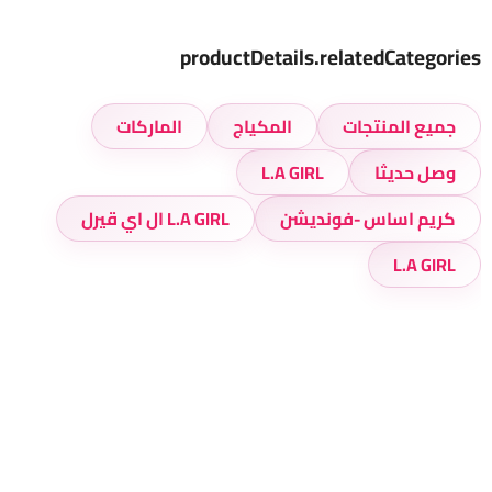
productDetails.relatedCategories
جميع المنتجات
المكياج
الماركات
وصل حديثا
L.A GIRL
كريم اساس -فونديشن
L.A GIRL ال اي قيرل
L.A GIRL