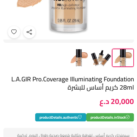
L.A.GIR Pro.Coverage Illuminating Foundation
28ml كريم أساس للبشرة
20,000 د.ع
productDetails.authentic
productDetails.inStock
سيمنحكِ كريم أساس تغطية مثالية بلمعة صحية طوال اليوم. تركيبة