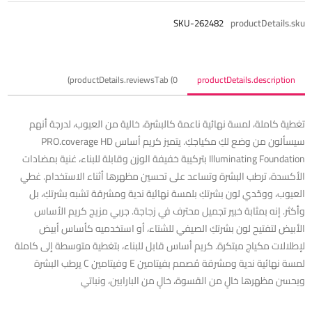
SKU-262482
productDetails.sku
productDetails.reviewsTab (0)
productDetails.description
تغطية كاملة، لمسة نهائية ناعمة كالبشرة، خالية من العيوب، لدرجة أنهم
سيسألون من وضع لكِ مكياجكِ. يتميز كريم أساس PRO.coverage HD
Illuminating Foundation بتركيبة خفيفة الوزن وقابلة للبناء، غنية بمضادات
الأكسدة، ترطب البشرة وتساعد على تحسين مظهرها أثناء الاستخدام. غطي
العيوب، ووحّدي لون بشرتكِ بلمسة نهائية ندية ومشرقة تشبه بشرتكِ، بل
وأكثر. إنه بمثابة خبير تجميل محترف في زجاجة. جربي مزيج كريم الأساس
الأبيض لتفتيح لون بشرتكِ الصيفي للشتاء، أو استخدميه كأساس أبيض
لإطلالات مكياج مبتكرة. كريم أساس قابل للبناء، بتغطية متوسطة إلى كاملة
لمسة نهائية ندية ومشرقة مُصمم بفيتامين E وفيتامين C يرطب البشرة
ويحسن مظهرها خالٍ من القسوة، خالٍ من البارابين، ونباتي