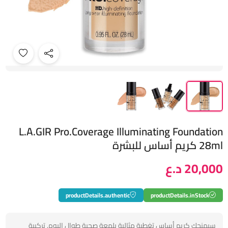
L.A.GIR Pro.Coverage Illuminating Foundation
28ml كريم أساس للبشرة
20,000 د.ع
productDetails.authentic
productDetails.inStock
سيمنحكِ كريم أساس تغطية مثالية بلمعة صحية طوال اليوم. تركيبة