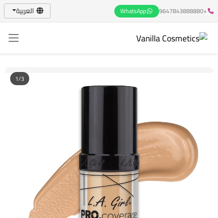
العربية
WhatsApp
+9647843888880
1/3