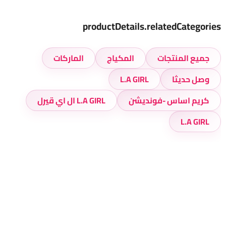
productDetails.relatedCategories
جميع المنتجات
المكياج
الماركات
وصل حديثا
L.A GIRL
كريم اساس -فونديشن
L.A GIRL ال اي قيرل
L.A GIRL