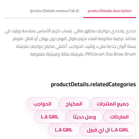
productDetails.reviewsTab (0)
productDetails.description
حددي وحددي حواجبكِ بمظهر مثالي. ينساب كريم الأساس بسلاسة ويثبت في
مكانه. تركيبة مقاومة للماء تدوم طوال اليوم دون بهتان أو تلطخ. متوفر
بستة ألوان جذابة لملء وتثبيت الحواجب. أكملي مكياج حواجبكِ بفرشاة
PRO.brush Duo Brow Brush، بفرشاة مائلة وفرشاة ملفوفة.
productDetails.relatedCategories
جميع المنتجات
المكياج
الحواجب
الماركات
وصل حديثا
L.A GIRL
L.A GIRL ال اي قيرل
L.A GIRL