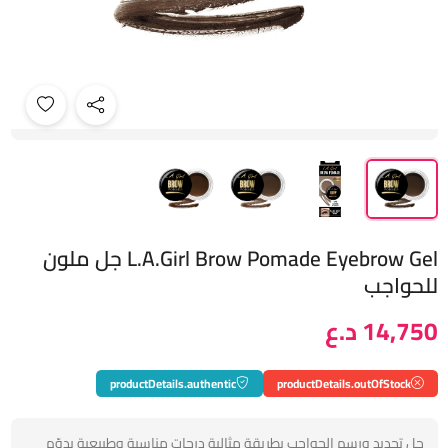
L.A.Girl Brow Pomade Eyebrow Gel جل ملون
للحواجب
14,750 د.ع
productDetails.authentic
productDetails.outOfStock
جل تحديد ورسم الحواجب بطريقة مثالية درجات مناسبة وطبيعية يدوّم