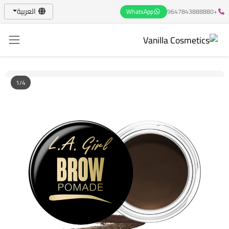
العربية
WhatsApp
+9647843888880
1/4