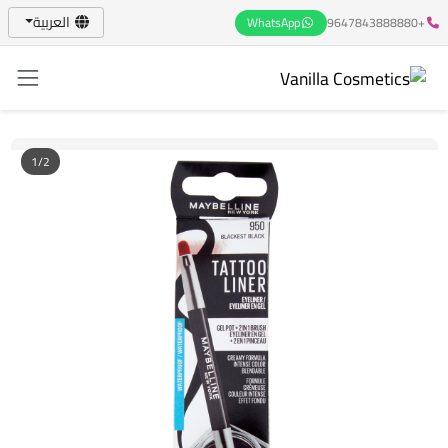
العربية
WhatsApp
+9647843888880
1/2