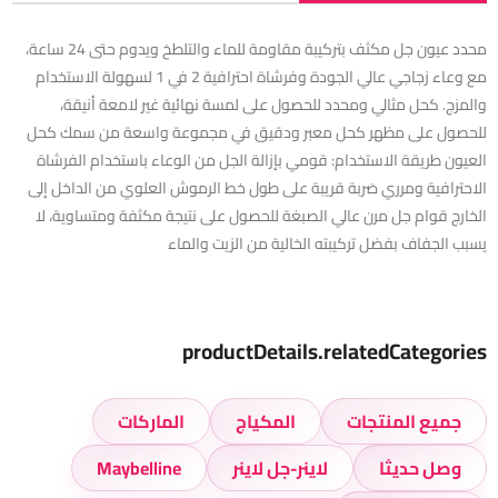
محدد عيون جل مكثف بتركيبة مقاومة للماء والتلطخ ويدوم حتى 24 ساعة،
مع وعاء زجاجي عالي الجودة وفرشاة احترافية 2 في 1 لسهولة الاستخدام
والمزج. كحل مثالي ومحدد للحصول على لمسة نهائية غير لامعة أنيقة،
للحصول على مظهر كحل معبر ودقيق في مجموعة واسعة من سمك كحل
العيون طريقة الاستخدام: قومي بإزالة الجل من الوعاء باستخدام الفرشاة
الاحترافية ومرري ضربة قريبة على طول خط الرموش العلوي من الداخل إلى
الخارج قوام جل مرن عالي الصبغة للحصول على نتيجة مكثفة ومتساوية، لا
يسبب الجفاف بفضل تركيبته الخالية من الزيت والماء
productDetails.relatedCategories
جميع المنتجات
المكياج
الماركات
وصل حديثا
لاينر-جل لاينر
Maybelline