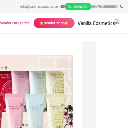
info@vanillacosmetics.com
WhatsApp
+9647843888880
header.categories
header.shop