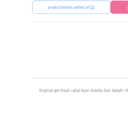
productDetails.addToCart
ت طبيعية غنية، وتمنحكِ تجربة ترطيب فريدة مع مجموعة