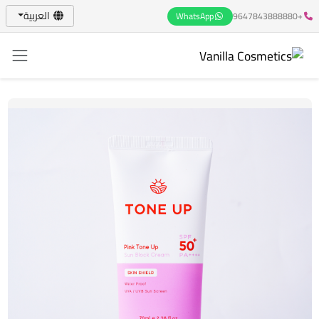
العربية
WhatsApp
+9647843888880