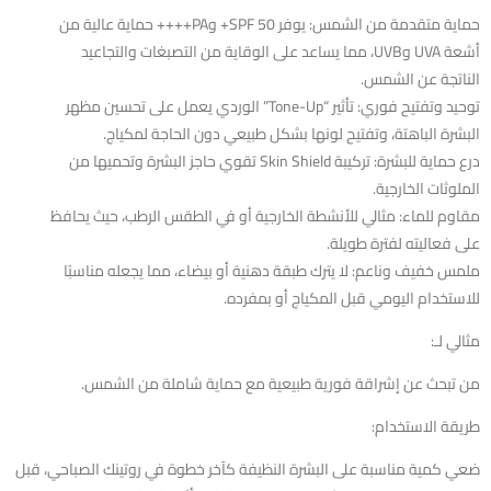
حماية متقدمة من الشمس: يوفر SPF 50+ وPA++++ حماية عالية من
أشعة UVA وUVB، مما يساعد على الوقاية من التصبغات والتجاعيد
الناتجة عن الشمس.
توحيد وتفتيح فوري: تأثير “Tone-Up” الوردي يعمل على تحسين مظهر
البشرة الباهتة، وتفتيح لونها بشكل طبيعي دون الحاجة لمكياج.
درع حماية للبشرة: تركيبة Skin Shield تقوي حاجز البشرة وتحميها من
الملوثات الخارجية.
مقاوم للماء: مثالي للأنشطة الخارجية أو في الطقس الرطب، حيث يحافظ
على فعاليته لفترة طويلة.
ملمس خفيف وناعم: لا يترك طبقة دهنية أو بيضاء، مما يجعله مناسبًا
للاستخدام اليومي قبل المكياج أو بمفرده.
مثالي لـ:
من تبحث عن إشراقة فورية طبيعية مع حماية شاملة من الشمس.
طريقة الاستخدام:
ضعي كمية مناسبة على البشرة النظيفة كآخر خطوة في روتينك الصباحي، قبل