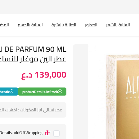
العناية بالشعر
العطور
العناية بالبشرة
العناية بالجسم
المكي
U DE PARFUM 90 ML
عطر الين موغلر للنساء
139,000 د.ع
hentic
productDetails.inStock
عطر نسائي ابرز المكونات : اخشاب الكش
Details.addGiftWrapping