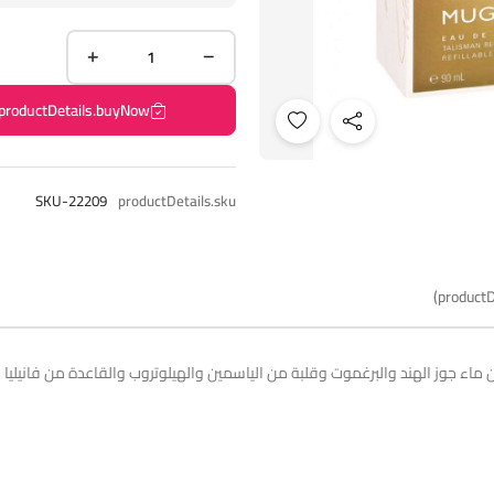
productDetails.buyNow
SKU-22209
productDetails.sku
productD