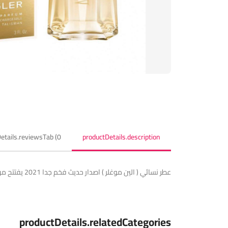
etails.reviewsTab (0)
productDetails.description
عطر نسائي ( الين موغلر ) اصدار حديث فخم جدا 2021 يفتتح من ماء جوز الهند والبرغموت وقلبة من الياسمين والهيلوتروب والقاعدة من فانيليا بوربون واخشاب الكشمير
productDetails.relatedCategories