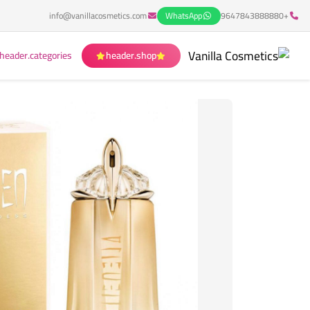
info@vanillacosmetics.com
WhatsApp
+9647843888880
header.categories
header.shop