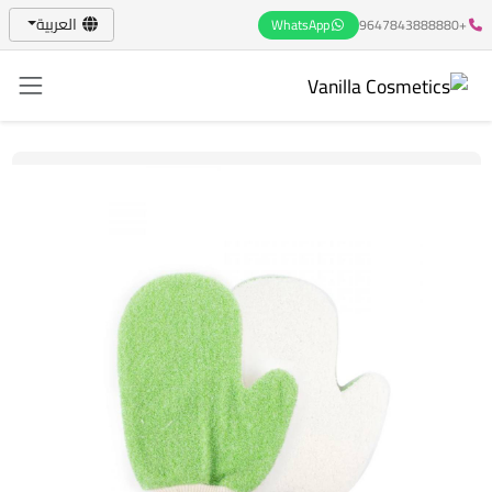
العربية
WhatsApp
+9647843888880