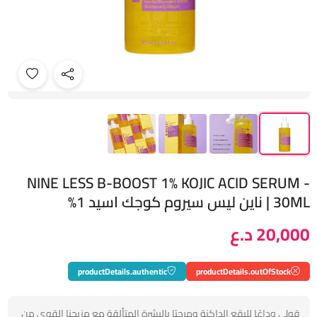
NINE LESS B-BOOST 1% KOJIC ACID SERUM -
30ML | ناين ليس سيروم كوجك اسيد 1%
20,000 د.ع
productDetails.authentic
productDetails.outOfStock
قولي وداعًا للبقع الداكنة ومرحبًا بالبشرة المتألقة مع مزيجنا القوي من