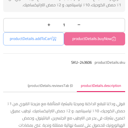
1٪ حمض الكوجيك، 10٪ نياسيناميد، و 2٪ حمض الترانيكساميك.
productDetails.addToCart
productDetails.buyNow
SKU-243606
productDetails.sku
productDetails.reviewsTab (0)
productDetails.description
قولي وداعًا للبقع الداكنة ومرحبًا بالبشرة المتألقة مع مزيجنا القوي من 1٪
حمض الكوجيك، 10٪ نياسيناميد، و 2٪ حمض الترانيكساميك. ترطيب عميق:
اغمري بشرتك في بحر من الترطيب مع الجلسرين، البانثينول، وحمض
الهيالورونيك للحصول على لمسة نهائية ممتلئة وندية. غني بمضادات