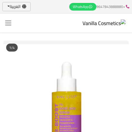
العربية
WhatsApp
+9647843888880
1/4