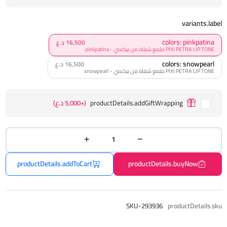
variants.label
colors: pinkpatina
16,500 د.ع
PIXI PETRA LIP TONE ملمع شفاه من بيكسي - pinkpatina
colors: snowpearl
16,500 د.ع
PIXI PETRA LIP TONE ملمع شفاه من بيكسي - snowpearl
productDetails.addGiftWrapping
(+5,000 د.ع)
productDetails.addToCart
productDetails.buyNow
SKU-293936
productDetails.sku