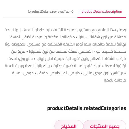
productDetails.reviewsTab (0)
productDetails.description
يعمل هذا الملمع مع مستوى حموضة الشفاه ليمنحكِ لونًا لامعًا، إنها نسخة
مُحسّنة من لون شفتيكِ. - بيترا • مكوناته المغذية والمرطبة تُضفي لمسةً
نهائيةً لامعةً كالمرآة، بينما تُوفر الصبغة المُتكيّفة مع مستوى الحموضة لونًا
مُصمّمًا خصيصًا لكِ - اكتشفي نسخةً مُحسّنة من لون شفتيكِ! • مزيجٌ من
مُرطّب الشفاه المُعالج ولون "فريد لكِ". كيفية اختيار لونكِ • سنو بيرل: لمعة
لؤلؤية لامعة • غولد غليم: لمسة ذهبية جذابة • بينك باتينا: لمعة وردية ناعمة
• بريتينس: لون وردي مثالي • طبيعي: لون طبيعي خفيف • خوخي: لمسة
مرجانية ناعمة
productDetails.relatedCategories
جميع المنتجات
المكياج