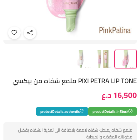
PIXI PETRA LIP TONE ملمع شفاه من بيكسي
16,500 د.ع
productDetails.authentic
productDetails.inStock
ملمع شفاه يمنحكِ شفاه لامعة بلاضافة الى تغذية الشفاه بفضل
مكوناته المغذيه والمرطبة .