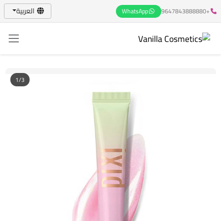
العربية
WhatsApp
+9647843888880
1/3