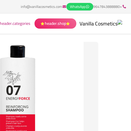
info@vanillacosmetics.com
WhatsApp
+9647843888880
header.categories
header.shop