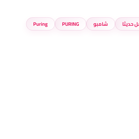
 حديثا
شامبو
PURING
Puring