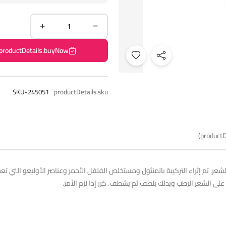
productDetails.buyNow
SKU-245051
productDetails.sku
productD
 الشعر. تم إثراء التركيبة بالمنثول ومستخلص الفلفل الأحمر وعناصر الأوليغو التي