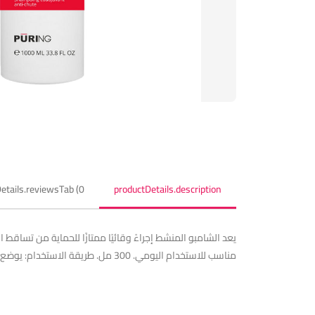
etails.reviewsTab (0)
productDetails.description
يعد الشامبو المنشط إجراءً وقائيًا ممتازًا للحماية من تساقط
مناسب للاستخدام اليومي. 300 مل. طريقة الاستخدام: يوضع على الشعر الرطب ويدلك بلطف ثم يشطف. كرر إذا لزم الأمر.