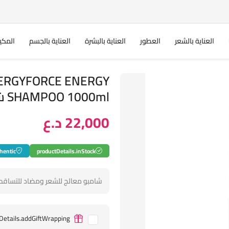
العناية بالشعر
العطور
العناية بالبشرة
العناية بالجسم
المكي
NERGYFORCE ENERGY
SHAMPOO 1000ml شامبو معالج للشعر
22,000 د.ع
hentic
productDetails.inStock
شامبو معالج للشعر ومضاد للتساقط 
Details.addGiftWrapping