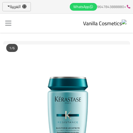
العربية
WhatsApp
+9647843888880
1/6