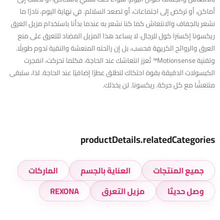
أماكن، أو تركض إلى اجتماعات، أو تصعد السلالم. في نهاية اليوم، نادرًا ما
نشعر بالجفاف والانتعاش كما كنا نشعر به عندما بدأنا باستخدام مزيل العرق
ريكسونا إكسترا كول للرجال. لا يساعد هذا المزيل المضاد للتعرق على منع
العرق والروائح الكريهة فحسب، بل إن رائحته المنعشة والنقية تدوم طويلًا.
وتقنية Motionsense™ تُعزز انتعاشك عند الحاجة، فكلما تحركت، انفجرت
الكبسولات الدقيقة بقوة احتكاك لتطلق عطرًا إضافيًا عند الحاجة. لذا، ستبقى
منتعشًا مع كل حركة. ريكسونا. لن يخذلك.
productDetails.relatedCategories
جميع المنتجات
العناية بالجسم
الماركات
وصل حديثا
مزيل التعرق
REXONA