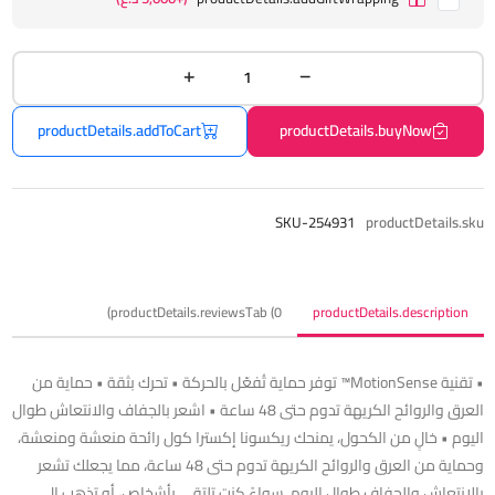
productDetails.addToCart
productDetails.buyNow
SKU-254931
productDetails.sku
productDetails.reviewsTab (0)
productDetails.description
• تقنية MotionSense™ توفر حماية تُفعّل بالحركة • تحرك بثقة • حماية من
العرق والروائح الكريهة تدوم حتى 48 ساعة • اشعر بالجفاف والانتعاش طوال
اليوم • خالٍ من الكحول، يمنحك ريكسونا إكسترا كول رائحة منعشة ومنعشة،
وحماية من العرق والروائح الكريهة تدوم حتى 48 ساعة، مما يجعلك تشعر
بالانتعاش والجفاف طوال اليوم. سواءً كنت تلتقي بأشخاص، أو تذهب إلى