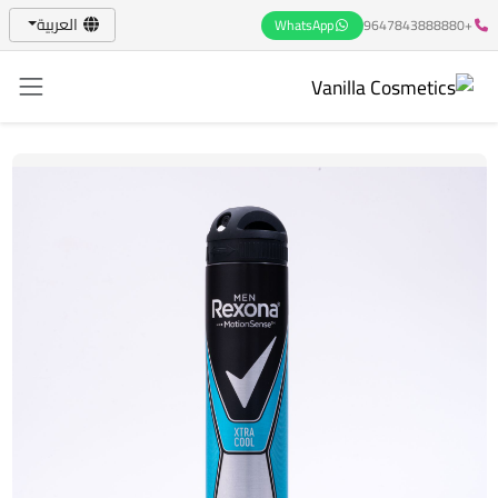
العربية
WhatsApp
+9647843888880