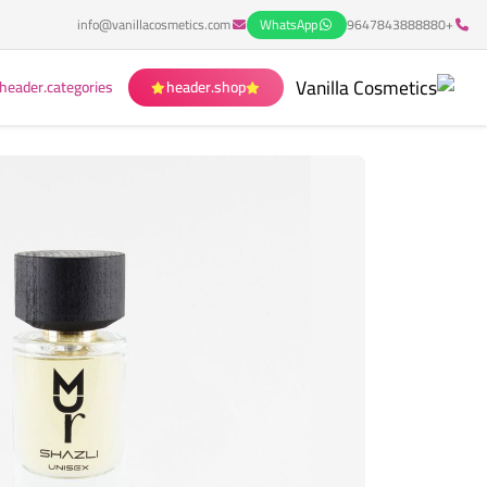
info@vanillacosmetics.com
WhatsApp
+9647843888880
header.categories
header.shop