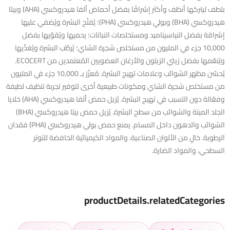
بلطف ليتركها أنظف وأكثر إشراقًا بفضل أحماض ألفا هيدروكسي (AHA) وبيتا
هيدروكسي (BHA) وبولي هيدروكسي (PHA)؛ يُفتّح البشرة ويُضفي عليها
إشراقة بفضل النياسيناميد ومستخلصات النباتات؛ يحميها ويُقوّيها بفضل
10,000 جزء في المليون من مستخلص شجرة الشاي؛ يُرطّب البشرة ويُغذّيها
ويُنعّمها بفضل زيتي الزيتون والأرغان العضويين المُعتمدين من ECOCERT.
يُحسّن مظهر الشوائب وعلامات تهيج البشرة. مُعزّز بـ 10,000 جزء في المليون
من مستخلص شجرة الشاي ومكونات طبيعية أخرى لتوفير تجربة تنظيف لطيفة
وفعّالة دون التسبب في تهيج البشرة. يُزيل حمض ألفا هيدروكسي (AHA) خلايا
الجلد الميتة والشوائب من سطح البشرة. يُزيل حمض بيتا هيدروكسي (BHA)
الشوائب والدهون داخل المسام. يمنع حمض بولي هيدروكسي (PHA) فقدان
الرطوبة. خالٍ من الألوان الصناعية، والمواد الكيميائية الخافضة للتوتر
السطحي، والمواد الضارة.
productDetails.relatedCategories