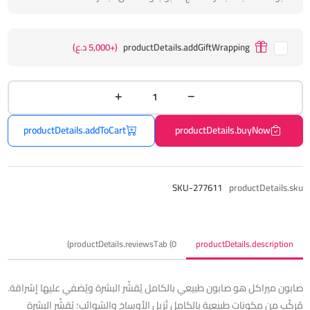
productDetails.addGiftWrapping
(+5,000 د.ع)
productDetails.addToCart
productDetails.buyNow
SKU-277611
productDetails.sku
productDetails.reviewsTab (0)
productDetails.description
صابون ميراكل هو صابون طبيعي بالكامل يُقشّر البشرة ويُضفي عليها إشراقة.
مُركّب من مكونات طبيعية بالكامل تُزيل الأوساخ والشوائب؛ يُقشّر البشرة