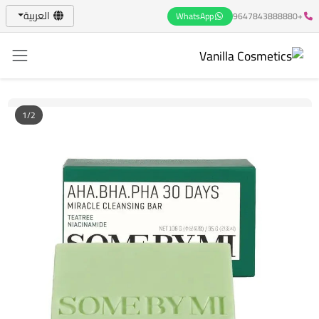
العربية
WhatsApp
+9647843888880
1/2