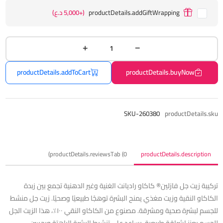
productDetails.addGiftWrapping
(+5,000 د.ع)
productDetails.addToCart
productDetails.buyNow
SKU-260380
productDetails.sku
productDetails.reviewsTab (0)
productDetails.description
تركيبة زيت جل فازلين® كاكاو راديانت الغنية وغير الدهنية تجمع بين زبدة
الكاكاو النقية وزيت مغذي يمنح البشرة توهجًا طبيعيًا وصحيًا. زيت جل منشط
للجسم لبشرة صحية ومشرقة. مصنوع من الكاكاو النقي ١٠٠٪، هذا الزيت الجل