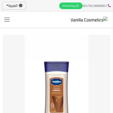
العربية
WhatsApp
+9647843888880