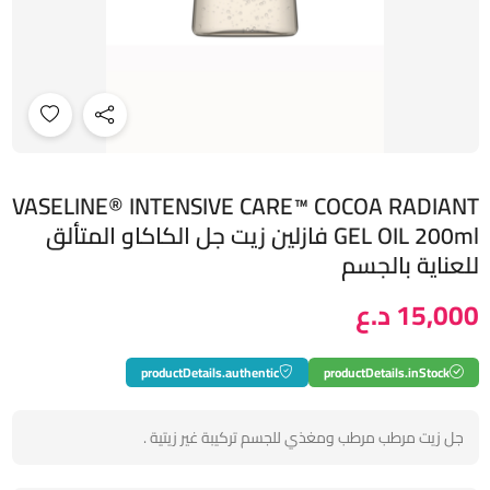
VASELINE® INTENSIVE CARE™ COCOA RADIANT
GEL OIL 200ml فازلين زيت جل الكاكاو المتألق
للعناية بالجسم
15,000 د.ع
productDetails.authentic
productDetails.inStock
جل زيت مرطب مرطب ومغذي للجسم تركيبة غير زيتية .