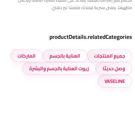
للجسم يعزز إشراقة طبيعية. يساعد على تنشيط البشرة الباهتة ويحسن
مظهرها. يمتص بسرعة ليمنحك ملمسًا غير دهني.
productDetails.relatedCategories
جميع المنتجات
العناية بالجسم
الماركات
وصل حديثا
زيوت العناية بالجسم والبشرة
VASELINE