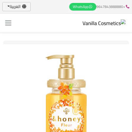
العربية
WhatsApp
+9647843888880