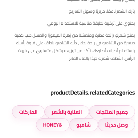
يترك الشعر ناعمًا، حريريًا وسهل التسريح
يحتوي على تركيبة لطيفة مناسبة للاستخدام اليومي
يمنح شعركِ رائحة عطرة ومنعشة من زهرة الميموزا والعسل صب كمية
صغيرة من الشامبو في راحة يدك , دلّك الشامبو بلطف على فروة رأسك
باستخدام أطراف أصابعك. تأكد من توزيعه بشكل متساوي على فروة
الرأس. اشطف شعرك جيدًا بالماء الفاتر
productDetails.relatedCategories
جميع المنتجات
العناية بالشعر
الماركات
وصل حديثا
شامبو
&HONEY