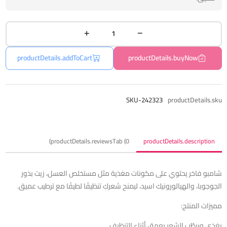
productDetails.addToCart
productDetails.buyNow
SKU-242323
productDetails.sku
productDetails.reviewsTab (0)
productDetails.description
شامبو فاخر يحتوي على مكونات مغذية مثل مستخلص العسل، زيت بذور
الجوجوبا، والهيالورونيك اسيد، ليمنح شعركِ تنظيفًا لطيفًا مع ترطيب عميق.
مميزات المنتج:
يغذي ويرطّب الشعر بعمق أثناء التنظيف