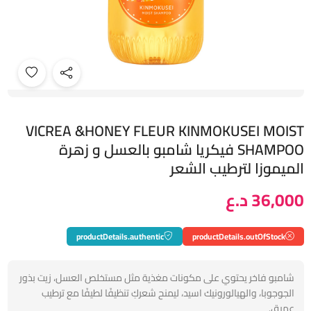
VICREA &HONEY FLEUR KINMOKUSEI MOIST
SHAMPOO فيكريا شامبو بالعسل و زهرة
الميموزا لترطيب الشعر
36,000 د.ع
productDetails.authentic
productDetails.outOfStock
شامبو فاخر يحتوي على مكونات مغذية مثل مستخلص العسل، زيت بذور
الجوجوبا، والهيالورونيك اسيد، ليمنح شعركِ تنظيفًا لطيفًا مع ترطيب
عميق.