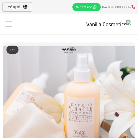
العربية
WhatsApp
+9647843888880
1/2