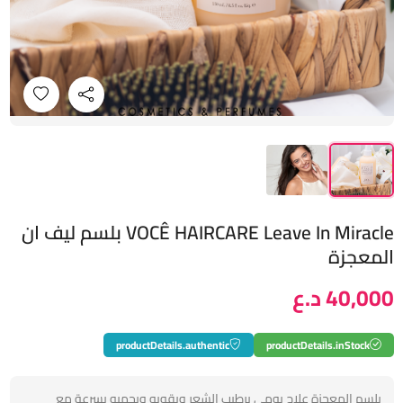
VOCÊ HAIRCARE Leave In Miracle بلسم ليف ان
المعجزة
40,000 د.ع
productDetails.authentic
productDetails.inStock
بلسم المعجزة علاج يومي يرطيب الشعر ويقويه ويحميه بسرعة مع