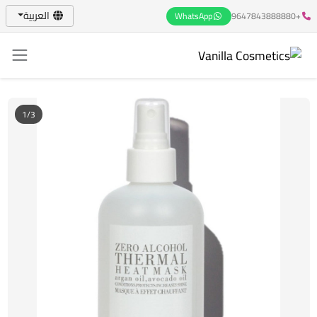
العربية
WhatsApp
+9647843888880
1/3