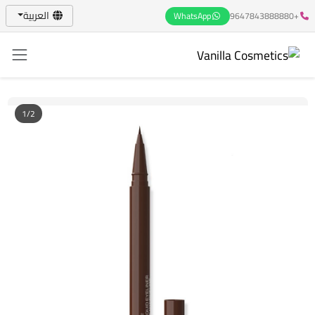
العربية
WhatsApp
+9647843888880
1/2