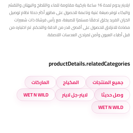
ايلاينر يدوم لمدة 16 ساعة بتركيبة مقاومة للماء والتلطخ والبهتان والتقشر
والبكاء توفر صبغة غنية وناعمة للحصول على مظهر أكثر حدة! نظام توصيل
الخزان الفريد يخلق تدفقًا مستمرًا للصبغة، مع رأس فرشاة ذات شعيرات
مضادة للانزلاق للحصول على أقصى قدر من الدقة والتحكم. تم اختباره من
قبل أطباء العيون وآمن لمرتدي العدسات اللاصقة.
productDetails.relatedCategories
جميع المنتجات
المكياج
الماركات
وصل حديثا
لاينر-جل لاينر
WET N WILD
WET N WILD