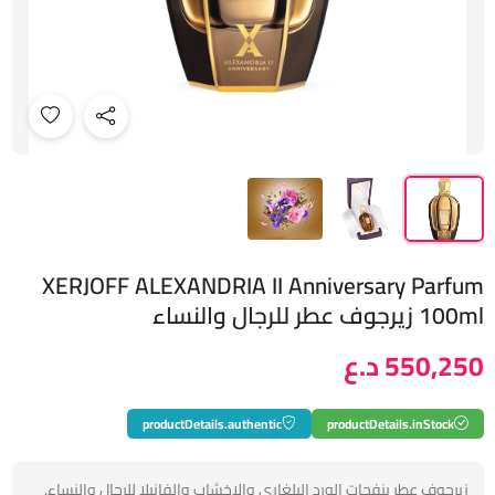
XERJOFF ALEXANDRIA II Anniversary Parfum
100ml زيرجوف عطر للرجال والنساء
550,250 د.ع
productDetails.authentic
productDetails.inStock
زيرجوف عطر بنفحات الورد البلغاري والاخشاب والفانيلا للرجال والنساء.