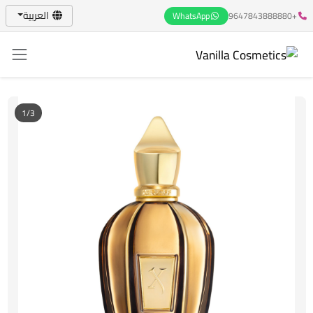
العربية
WhatsApp
+9647843888880
1/3