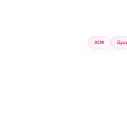
ديثا
ACM