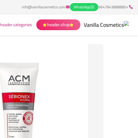
info@vanillacosmetics.com
WhatsApp
+9647843888880
header.categories
header.shop