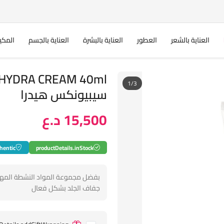
العناية بالشعر
العطور
العناية بالبشرة
العناية بالجسم
المكي
1/3
سيبيونكس هيدرا
15,500 د.ع
hentic
productDetails.inStock
جفاف الجلد بشكل فعال