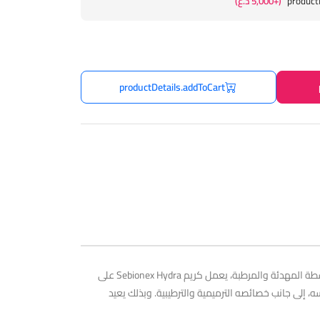
product
(+5,000 د.ع)
productDetails.addToCart
تميل العلاجات الجلدية المضادة لحب الشباب والعدوان الخارجي إلى تجفيف الجلد. يعيد منتج العناية هذا راحة البشرة. بفضل مجموعة المواد النشطة المهدئة والمرطبة، يعمل كريم Sebionex Hydra على
إلى جانب خصائصه الترميمية والترطيبية. وبذلك يعيد