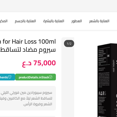
العناية بالشعر
العطور
العناية بالبشرة
العناية بالجسم
المكي
 for Hair Loss 100ml
1/2
سيروم مضاد لتساقط ا
75,000 د.ع
hentic
productDetails.inStock
سيروم سيبورادين مين فورتي الليلي 
لتساقط الشعر ليلاً مع الكافيين وفيت
الشعر وفروة الرأس.