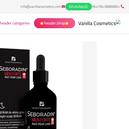
info@vanillacosmetics.com
WhatsApp
+9647843888880
header.categories
header.shop