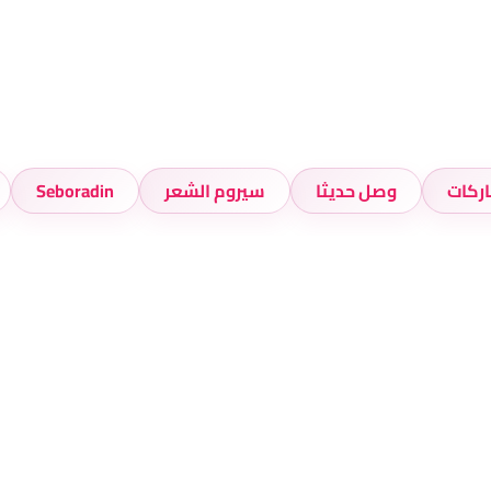
اركات
وصل حديثا
سيروم الشعر
Seboradin