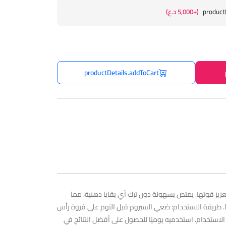
product
(+5,000 د.ع)
productDetails.addToCart
يز قوتها. يمتص بسهولة دون ترك أي بقايا دهنية، مما
ًا. طريقة الاستخدام: ضعي السيروم قبل النوم على فروة رأس
الاستخدام. استخدميه يوميًا للحصول على أفضل النتائج في