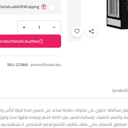
Details.addGiftWrapping
productDetails.buyNow
SKU-227849
productDetails.sku
productD
تقليل تساقطه. تحتوي على مكونات مغذية تساعد على تحسين صحة فروة الرأس وتعز
ة، والشعر الضعيف، وتساقط الشعر. يعزز كثافة الشعر ويمنحه مظهرًا صحيًا وقوي
المناطق المصابة. دلكي بلطف بأطراف الأصابع لتحفيز الامتصاص. لا تشطفيه بعد 