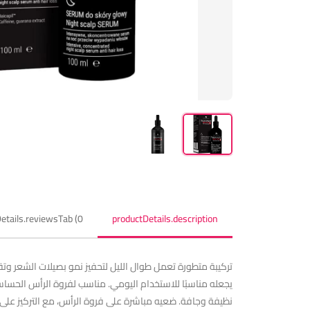
etails.reviewsTab (0)
productDetails.description
تركيبة متطورة تعمل طوال الليل لتحفيز نمو بصيلات الشعر و
يجعله مناسبًا للاستخدام اليومي. مناسب لفروة الرأس الحساس
نظيفة وجافة. ضعيه مباشرة على فروة الرأس، مع التركيز على 