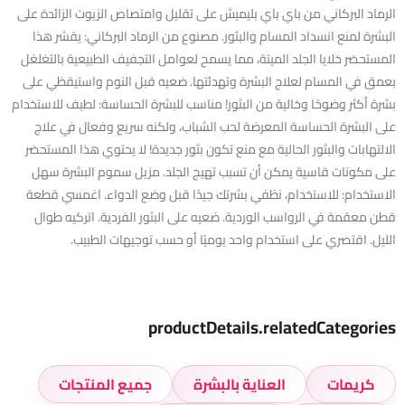
الرماد البركاني من باي باي بليميش على تقليل وامتصاص الزيوت الزائدة على
البشرة لمنع انسداد المسام والبثور. مصنوع من الرماد البركاني: يقشر هذا
المستحضر خلايا الجلد الميتة، مما يسمح لعوامل التجفيف الطبيعية بالتغلغل
بعمق في المسام لعلاج البشرة وتهدئتها. ضعيه قبل النوم واستيقظي على
بشرة أكثر وضوحًا وخالية من البثور! مناسب للبشرة الحساسة: لطيف للاستخدام
على البشرة الحساسة المعرضة لحب الشباب، ولكنه سريع وفعال في علاج
الالتهابات والبثور الحالية مع منع تكون بثور جديدة! لا يحتوي هذا المستحضر
على مكونات قاسية يمكن أن تسبب تهيج الجلد. مزيل سموم البشرة سهل
الاستخدام: للاستخدام، نظفي بشرتك جيدًا قبل وضع الدواء. اغمسي قطعة
قطن معقمة في الرواسب الوردية. ضعيه على البثور الفردية. اتركيه طوال
الليل. اقتصري على استخدام واحد يوميًا أو حسب توجيهات الطبيب.
productDetails.relatedCategories
كريمات
العناية بالبشرة
جميع المنتجات