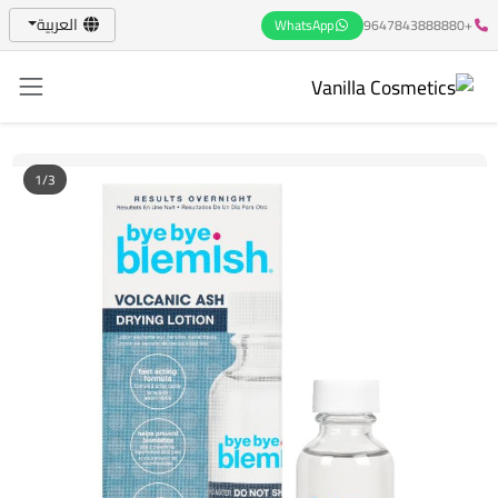
العربية
WhatsApp
+9647843888880
1/3