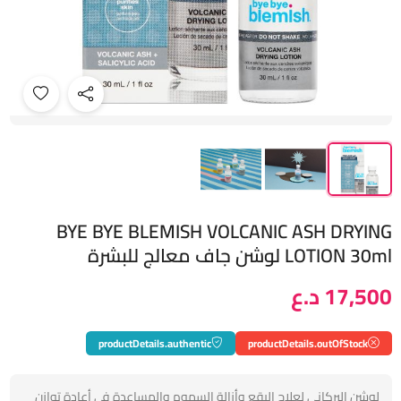
BYE BYE BLEMISH VOLCANIC ASH DRYING
LOTION 30ml لوشن جاف معالج للبشرة
17,500 د.ع
productDetails.authentic
productDetails.outOfStock
لوشن البركاني لعلاج البقع وأزالة السموم والمساعدة في أعادة توازن