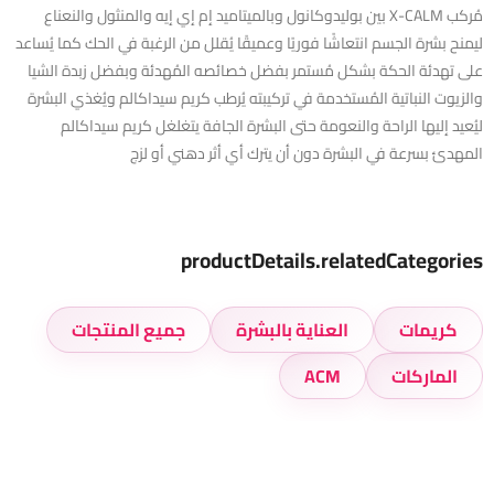
مُركب X-CALM بين بوليدوكانول وبالميتاميد إم إي إيه والمنثول والنعناع
ليمنح بشرة الجسم انتعاشًا فوريًا وعميقًا يُقلل من الرغبة في الحك كما يُساعد
على تهدئة الحكة بشكل مُستمر بفضل خصائصه المُهدئة وبفضل زبدة الشيا
والزيوت النباتية المُستخدمة في تركيبته يُرطب كريم سيداكالم ويُغذي البشرة
ليُعيد إليها الراحة والنعومة حتى البشرة الجافة يتغلغل كريم سيداكالم
المهدئ بسرعة في البشرة دون أن يترك أي أثر دهني أو لزج
productDetails.relatedCategories
كريمات
العناية بالبشرة
جميع المنتجات
الماركات
ACM