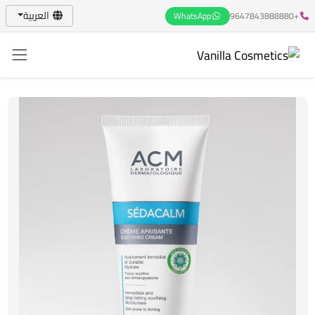
العربية
WhatsApp
+9647843888880