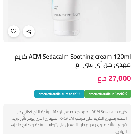
ACM Sedacalm Soothing cream 120ml كريم
مهدئ من أي سي ام
27,000 د.ع
productDetails.authentic
productDetails.inStock
كريم ACM Sédacalm المهدئ مصمم لتهدئة البشرة التي تعاني من
الحكة يحتوي الكريم على مركب X-CALM المهدئ الذي يوفر تأثير تبريد
فوري وتأثير مهدئ يدوم طويلاً يعمل على ترطيب البشرة وإصلاح حاجزها
الواقي.