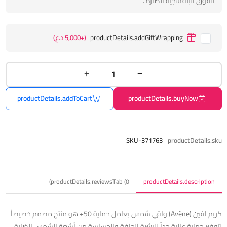
الفوق البنفسجية الضارة .
productDetails.addGiftWrapping
(+5,000 د.ع)
productDetails.addToCart
productDetails.buyNow
SKU-371763
productDetails.sku
productDetails.reviewsTab (0)
productDetails.description
كريم افين (Avène) واقي شمس بعامل حماية 50+ هو منتج مصمم خصيصاً
لتوفير حماية عالية جداً للبشرة الجافة والحساسة من أشعة الشمس الضارة