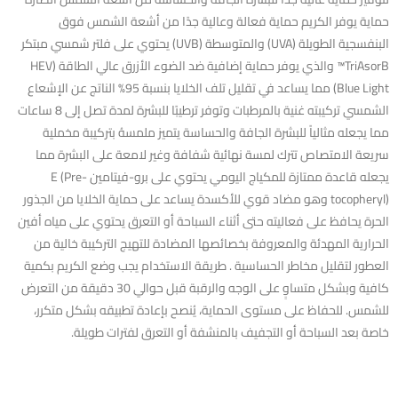
حماية يوفر الكريم حماية فعالة وعالية جدًا من أشعة الشمس فوق
البنفسجية الطويلة (UVA) والمتوسطة (UVB) يحتوي على فلتر شمسي مبتكر
TriAsorB™️ والذي يوفر حماية إضافية ضد الضوء الأزرق عالي الطاقة (HEV
Blue Light) مما يساعد في تقليل تلف الخلايا بنسبة 95% الناتج عن الإشعاع
الشمسي تركيبته غنية بالمرطبات وتوفر ترطيبًا للبشرة لمدة تصل إلى 8 ساعات
مما يجعله مثالياً للبشرة الجافة والحساسة يتميز ملمسهُ بتركيبة مخملية
سريعة الامتصاص تترك لمسة نهائية شفافة وغير لامعة على البشرة مما
يجعله قاعدة ممتازة للمكياج اليومي يحتوي على برو-فيتامين E (Pre-
tocopheryl) وهو مضاد قوي للأكسدة يساعد على حماية الخلايا من الجذور
الحرة يحافظ على فعاليته حتى أثناء السباحة أو التعرق يحتوي على مياه أفين
الحرارية المهدئة والمعروفة بخصائصها المضادة للتهيج التركيبة خالية من
العطور لتقليل مخاطر الحساسية . طريقة الاستخدام يجب وضع الكريم بكمية
كافية وبشكل متساوٍ على الوجه والرقبة قبل حوالي 30 دقيقة من التعرض
للشمس. للحفاظ على مستوى الحماية، يُنصح بإعادة تطبيقه بشكل متكرر،
خاصة بعد السباحة أو التجفيف بالمنشفة أو التعرق لفترات طويلة.