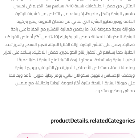
المثالي من حمض الجليكوليك بنسبة 10%، يساهم هذا الكريم في تحسين
ملمس البشرة بشكل ملحوظ، إذ يساعد على التخلص من خشونة البشرة
الجافة ويعزز مظهر البشرة التي تعاني من فقدان المرونة. يتميز بتركيبة
متوازنة بدرجة حموضة 3.8، ما يضمن فعالية التقشير مع الحفاظ على راحة
البشرة. المكونات الفعالة: حمض الجليكوليك (10%): من أكثر أحماض الفواكه
فعالية، يعمل على تقشير البشرة، إزالة الخلايا الميتة، تنعيم السطح وتعزيز تجدد
الخلايا، كما يساهم في تحفيز إنتاج الكولاجين. حمض اللاكتيك: يساعد على تعزيز
ترطيب البشرة واستعادة نعومتها. زبدة الشيا: تمنح البشرة ترطيبًا عميقًا
وملمسًا ناعمًا. مستخلص الأحماض الأمينية من الشوفان: يهدئ البشرة
ويخفف الإحساس بالتهيج. سكوالان نباتي: يوفر ترطيبًا طويل الأمد ويحافظ
على مرونة البشرة. النتيجة: بشرة أكثر نعومة، ترطيبًا وتجانسًا، مع ملمس
محسّن ومظهر مشدود.
productDetails.relatedCategories