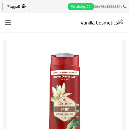
العربية
WhatsApp
+9647843888880