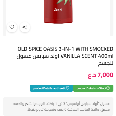
OLD SPICE OASIS 3-IN-1 WITH SMOCKED
VANILLA SCENT 400ml اولد سبايس غسول
للجسم
7,000 د.ع
productDetails.authentic
productDetails.inStock
غسول "أولد سبايس أواسيس" 3 في 1 ينظف الوجه والشعر والجسم
بعمق، برائحة الفانيليا المدخنة لترطيب ونعومة تدوم طويلاً.