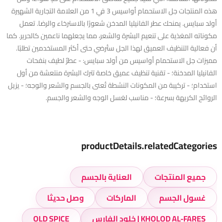
هذه المنتجات جل الاستحمام أواسيس 3 في 1 من العلامة التجارية الشهيرة
أولد سبايس. يمنحك عطر الفانيليا المدخن شعورًا بالاسترخاء والرضا. تعمل
مكوناته المغذية على تنعيم البشرة والشعر، مما يجعلهما ناعمين كالحرير. كما
أن فعالية التنظيف العميق لهذا الجل ستُرضي حتى أكثر المستخدمين تطلبًا.
مميزات جل الاستحمام أواسيس من أولد سبايس: - عطرٌ لطيف بنفحات
الفانيليا المدخنة؛ - تقنية تنظيف عميق خاصة تترك البشرة منتعشة من أول
استخدام؛ - تركيبة من المكونات النشطة تُعنى بالجسم والشعر والوجه؛ - يزيل
الروائح الكريهة بسرعة؛ - مناسب لغسل الوجه والشعر والجسم.
productDetails.relatedCategories
جميع المنتجات
العناية بالجسم
غسول الجسم
الماركات
وصل حديثا
KHOLOD AL-FARES | خلود الفارس
OLD SPICE