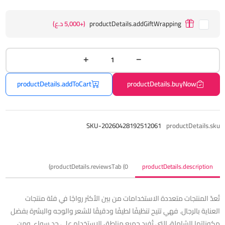
productDetails.addGiftWrapping
(+5,000 د.ع)
productDetails.addToCart
productDetails.buyNow
SKU-20260428192512061
productDetails.sku
productDetails.reviewsTab (0)
productDetails.description
تُعدّ المنتجات متعددة الاستخدامات من بين الأكثر رواجًا في فئة منتجات
العناية بالرجال. فهي تتيح تنظيفًا لطيفًا ودقيقًا للشعر والوجه والبشرة بفضل
مكوناتها الشاملة، التي تُفيد جميع مناطق الاستخدام على حدٍ سواء. ومن