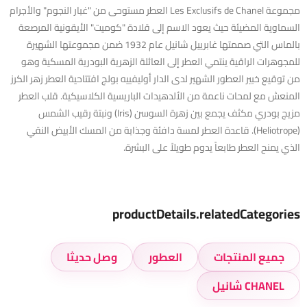
مجموعة Les Exclusifs de Chanel العطر مستوحى من "غبار النجوم" والأجرام
السماوية المضيئة حيث يعود الاسم إلى قلادة "كوميت" الأيقونية المرصعة
بالماس التي صممتها غابرييل شانيل عام 1932 ضمن مجموعتها الشهيرة
للمجوهرات الراقية ينتمي العطر إلى العائلة الزهرية البودرية المسكية وهو
من توقيع خبير العطور الشهير لدى الدار أوليفييه بولج افتتاحية العطر زهر الكرز
المنعش مع لمحات ناعمة من الألدهيدات الباريسية الكلاسيكية. قلب العطر
مزيج بودري مكثف يجمع بين زهرة السوسن (Iris) ونبتة رقيب الشمس
(Heliotrope). قاعدة العطر لمسة دافئة وجذابة من المسك الأبيض النقي
الذي يمنح العطر طابعاً يدوم طويلاً على البشرة.
productDetails.relatedCategories
جميع المنتجات
العطور
وصل حديثا
CHANEL شانيل