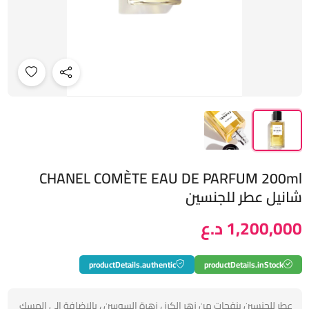
CHANEL COMÈTE EAU DE PARFUM 200ml
شانيل عطر للجنسين
1,200,000 د.ع
productDetails.authentic
productDetails.inStock
عطر للجنسين بنفحات من زهر الكرز ، زهرة السوسن ، بالإضافة الى المسك