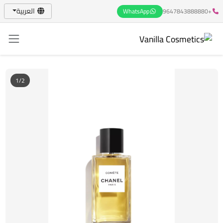
العربية
WhatsApp
+9647843888880
1/2