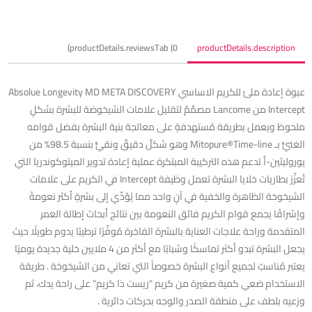
productDetails.reviewsTab (0)
productDetails.description
عبوة إعادة ملئ للكريم الاساسي Absolue Longevity MD META DISCOVERY
Intercept من Lancome مصمَّمٌ لتقليل علامات الشيخوضة للبشرة بشكلٍ
ملحوظ ويعمل بطريقة مُستهدفةٍ على معالجة بنية البشرة بفضل قوامه
الغنيٌّ بـ Mitopure®Time-line وهو شكلٌ دقيقٌ ونقيٌّ بنسبة 98.5% من
يوروليثين-أ تدعم هذه التركيبة المبتكرة عملية إعادة تدوير الميتوكوندريا التي
تُعزِّز بطاريات خلايا البشرة تعمل وظيفة Intercept في الكريم على علامات
الشيخوخة الظاهرة والخفية في آنٍ واحد مما يُؤدِّي إلى بشرةٍ أكثر نعومةً
وإشراقًا يجمع قوام الكريم فائق النعومة بين نتائج أبحاث إطالة العمر
المتقدمة وراحة علاجات العناية بالبشرة الفاخرة مُوفِّرًا ترطيبًا يدوم طويلًا حيث
يجعل البشرة تبدو أكثر تماسكًا وشبابًا مع أكثر من 4 ملايين خلية جديدة يوميًا
يعتبر مُناسبٌ لجميع أنواع البشرة خصوصاً التي تعاني من الشيخوخة . طريقة
الاستخدام ضعي كمية صغيرة من كريم "ريست ذا كريم" على راحة يدك، ثم
وزعيه بلطف على منطقة الصدر والوجه بحركات دائرية .