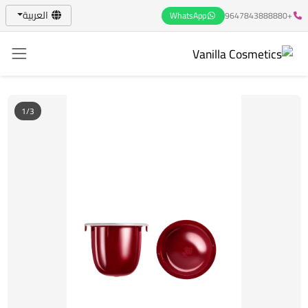
العربية
WhatsApp
+9647843888880
1/3