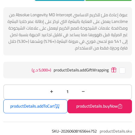
عبوة إعادة ملئ للكريم الاساسي Absolue Longevity MD Intercept من
Lancôme يعمل على العناية بالبشرة التي تركز على إطالة عمر خلايا البشرة
ومكافحة علامات الشيخوخة صُمم الكريم ليعمل على علامات الشيخوخة
غير المرئية قبل ظهورها مما يساعد في تقليل تجاعيد الجبهة بنسبة تصل
إلى 41% مع تحسن فوري في مرونة البشرة (+76%) وشدها (+30%) خلال
فترة وجيزة فقط من الاستخدام.
productDetails.addGiftWrapping
(+5,000 د.ع)
productDetails.addToCart
productDetails.buyNow
SKU-20260608165644752
productDetails.sku