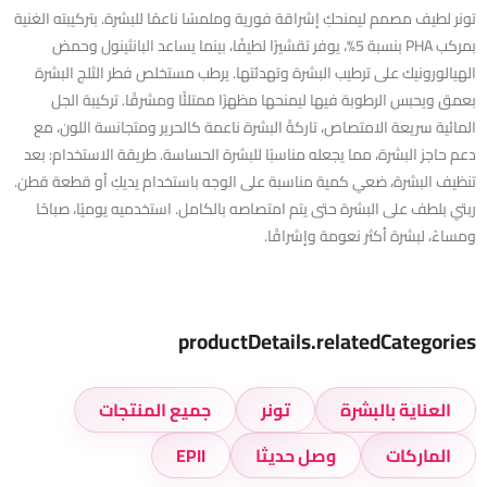
تونر لطيف مصمم ليمنحكِ إشراقة فورية وملمسًا ناعمًا للبشرة. بتركيبته الغنية
بمركب PHA بنسبة 5%، يوفر تقشيرًا لطيفًا، بينما يساعد البانثينول وحمض
الهيالورونيك على ترطيب البشرة وتهدئتها. يرطب مستخلص فطر الثلج البشرة
بعمق ويحبس الرطوبة فيها ليمنحها مظهرًا ممتلئًا ومشرقًا. تركيبة الجل
المائية سريعة الامتصاص، تاركةً البشرة ناعمة كالحرير ومتجانسة اللون، مع
دعم حاجز البشرة، مما يجعله مناسبًا للبشرة الحساسة. طريقة الاستخدام: بعد
تنظيف البشرة، ضعي كمية مناسبة على الوجه باستخدام يديكِ أو قطعة قطن.
ربتي بلطف على البشرة حتى يتم امتصاصه بالكامل. استخدميه يوميًا، صباحًا
ومساءً، لبشرة أكثر نعومة وإشراقًا.
productDetails.relatedCategories
العناية بالبشرة
تونر
جميع المنتجات
الماركات
وصل حديثا
EPII