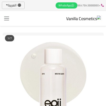
العربية
WhatsApp
+9647843888880
1/7