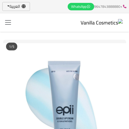
العربية
WhatsApp
+9647843888880
1/5