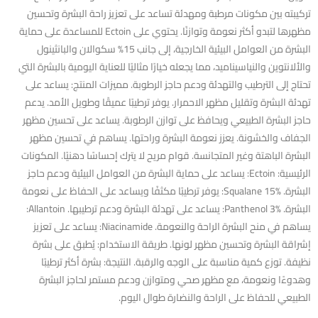
تركيبته بين مكونات مرطبة ومهدئة تساعد على تعزيز راحة البشرة وتحسين
مظهرها لتبدو أكثر نعومة وتوازنًا. يحتوي على Ectoin للمساعدة على حماية
البشرة من العوامل البيئية الخارجية، إلى جانب 15% سكوالان والبانثينول
والألانتوين والنياسيناميد، مما يجعله خيارًا مثاليًا للعناية اليومية بالبشرة التي
تحتاج إلى الترطيب والتهدئة ودعم حاجز الرطوبة. مميزات المنتج: يساعد على
تهدئة البشرة وتقليل مظهر الاحمرار. يوفر ترطيبًا عميقًا وطويل الأمد. يدعم
حاجز البشرة الطبيعي ويحافظ على توازن الرطوبة. يساعد على تحسين مظهر
الجفاف والخشونة. يعزز نعومة البشرة وراحتها. يساهم في تحسين مظهر
البشرة الباهتة وغير المتجانسة. قوام مريح لا يترك إحساسًا دهنيًا. المكونات
الرئيسية: Ectoin: يساعد على حماية البشرة من العوامل البيئية ودعم حاجز
البشرة. Squalane 15%: يوفر ترطيبًا مكثفًا ويساعد على الحفاظ على نعومة
البشرة. Panthenol 3%: يساعد على تهدئة البشرة ودعم ترطيبها. Allantoin:
يساهم في منح البشرة الراحة والنعومة. Niacinamide: يساعد على تعزيز
إشراقة البشرة وتحسين مظهر لونها. طريقة الاستخدام: يُطبق على بشرة
نظيفة. توزع كمية مناسبة على الوجه والرقبة. النتيجة: بشرة أكثر ترطيبًا
وهدوءًا ونعومة، مع مظهر صحي ومتوازن ودعم مستمر لحاجز البشرة
الطبيعي للحفاظ على الراحة والنضارة طوال اليوم.